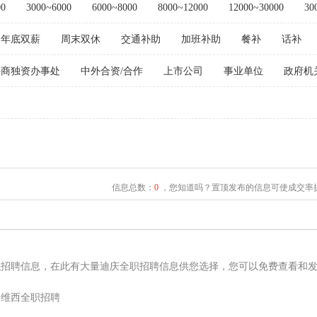
00
3000~6000
6000~8000
8000~12000
12000~30000
30
年底双薪
周末双休
交通补助
加班补助
餐补
话补
外商独资办事处
中外合资/合作
上市公司
事业单位
政府机
信息总数：
0
，您知道吗？置顶发布的信息可使成交率提
职招聘信息，在此有大量迪庆全职招聘信息供您选择，您可以免费查看和
维西全职招聘