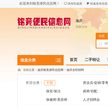
欢迎来到铭竟便民信息网！
保存到桌面
快速发布信息
迪庆
切换分站
信息
首页
二手转让
信息分类
当前位置：
迪庆铭竟便民信息网
>
迪庆全职招聘
栏目分类：
不限
营业员/促销/零
保安/保洁
厨师/切配
保健师/美容师
人才招聘会