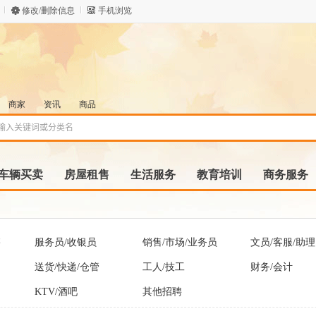
修改/删除信息
手机浏览
商家
资讯
商品
车辆买卖
房屋租售
生活服务
教育培训
商务服务
售
服务员/收银员
销售/市场/业务员
文员/客服/助理
送货/快递/仓管
工人/技工
财务/会计
KTV/酒吧
其他招聘