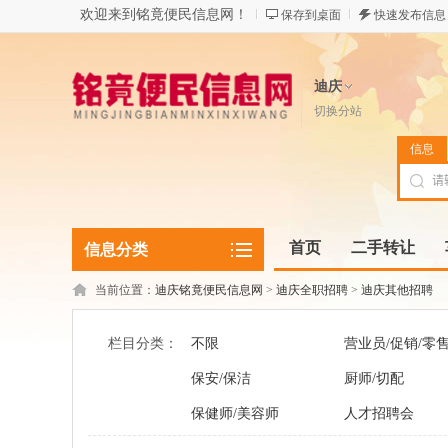
欢迎来到铭竟便民信息网！
保存到桌面
快速发布信息
迪庆
切换分站
信息
首页
二手转让
信息分类
当前位置：
迪庆铭竟便民信息网
>
迪庆全职招聘
>
迪庆其他招聘
栏目分类：
不限
营业员/促销/零
保安/保洁
厨师/切配
保健师/美容师
人才招聘会