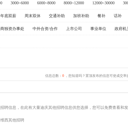
00
3000~6000
6000~8000
8000~12000
12000~30000
30
年底双薪
周末双休
交通补助
加班补助
餐补
话补
外商独资办事处
中外合资/合作
上市公司
事业单位
政府机
信息总数：
0
，您知道吗？置顶发布的信息可使成交率提
他招聘信息，在此有大量迪庆其他招聘信息供您选择，您可以免费查看和
维西其他招聘