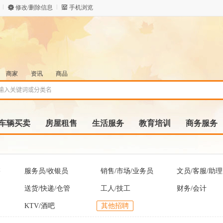
修改/删除信息
手机浏览
商家
资讯
商品
车辆买卖
房屋租售
生活服务
教育培训
商务服务
售
服务员/收银员
销售/市场/业务员
文员/客服/助理
送货/快递/仓管
工人/技工
财务/会计
KTV/酒吧
其他招聘