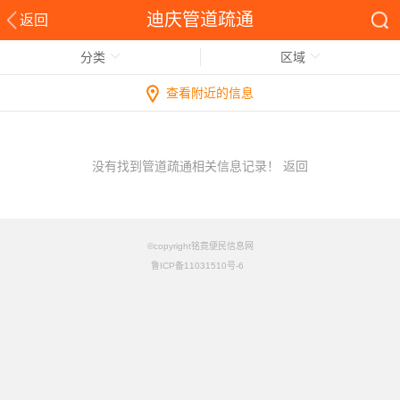
迪庆管道疏通
返回
分类
区域
查看附近的信息
没有找到管道疏通相关信息记录！
返回
©copyright铭竟便民信息网
鲁ICP备11031510号-6