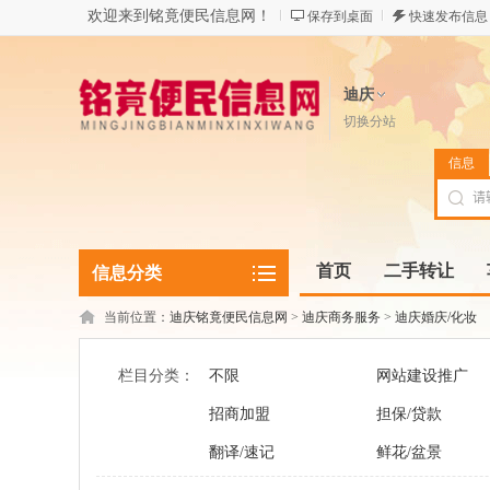
欢迎来到铭竟便民信息网！
保存到桌面
快速发布信息
迪庆
切换分站
信息
首页
二手转让
信息分类
当前位置：
迪庆铭竟便民信息网
>
迪庆商务服务
>
迪庆婚庆/化妆
栏目分类：
不限
网站建设推广
招商加盟
担保/贷款
翻译/速记
鲜花/盆景