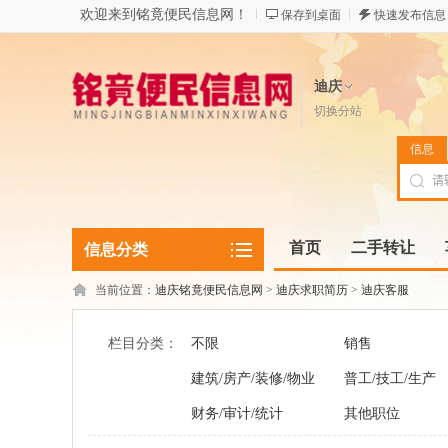
欢迎来到铭竟便民信息网！
保存到桌面
快速发布信息
迪庆
切换分站
信息
首页
二手转让
信息分类
当前位置：
迪庆铭竟便民信息网
>
迪庆求职简历
>
迪庆客服
栏目分类：
不限
销售
建筑/房产/装修/物业
普工/技工/生产
财务/审计/统计
其他职位