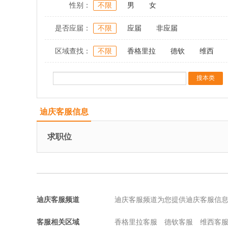
性别：
不限
男
女
是否应届：
不限
应届
非应届
区域查找：
不限
香格里拉
德钦
维西
迪庆客服信息
求职位
迪庆客服频道
迪庆客服频道为您提供迪庆客服信
客服相关区域
香格里拉客服
德钦客服
维西客