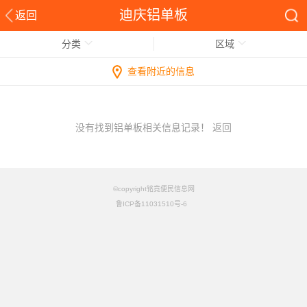
迪庆铝单板
返回
分类
区域
查看附近的信息
没有找到铝单板相关信息记录！
返回
©copyright铭竟便民信息网
鲁ICP备11031510号-6